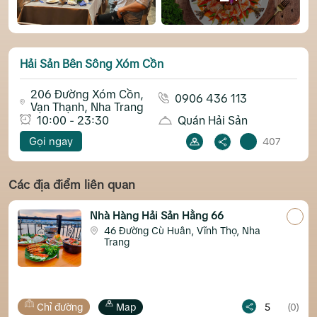
Hải Sản Bên Sông Xóm Cồn
206 Đường Xóm Cồn,
0906 436 113
Vạn Thạnh, Nha Trang
10:00 - 23:30
Quán Hải Sản
Gọi ngay
407
Các địa điểm liên quan
Nhà Hàng Hải Sản Hằng 66
46 Đường Cù Huân, Vĩnh Thọ, Nha
Trang
ỉ đường
Map
5
(0)
Chỉ đ