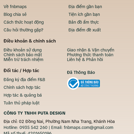
Về fnbmaps
Địa điểm gần bạn
Blog chia sẻ
Tiện ích gần bạn
Cách thức hoạt động
Bản đồ ẩm thực
Câu hỏi thường gặp?
Địa điểm đề xuất
Điều khoản & chính sách
Điều khoản sử dụng
Giao nhận & Vận chuyển
Chính sách bảo mật
Phương thức thanh toán
Miễn trừ trách nhiệm
Liên hệ & Phản hồi
Đối tác / Hợp tác
Đã Thông Báo
Đăng ký địa điểm F&B
Chính sách hợp tác
Hợp tác & quảng bá
Tuân thủ pháp luật
CÔNG TY TNHH PUTA DESIGN
Địa chỉ: 02 Đồng Nai, Phường Nam Nha Trang, Khánh Hòa
Hotline:
0935 542 260
| Email:
fnbmaps.com@gmail.com
Mã số thuế:
4201650196