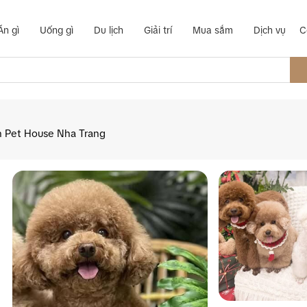
Ăn gì
Uống gì
Du lịch
Giải trí
Mua sắm
Dịch vụ
C
 Pet House Nha Trang