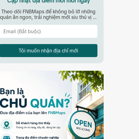
Cập nhật địa điểm mới mỗi ngày
Theo dõi FNBMaps để không bỏ lỡ những
quán ăn ngon, trải nghiệm mới siu thú vị ...
Tôi muốn nhận địa chỉ mới