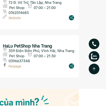
72 Đ. Võ Trứ, Tân Lập, Nha Trang
Pet Shop
07:00 – 21:00
0762514685
Website
HaLu PetShop Nha Trang
359 Điện Biên Phủ, Vĩnh Hải, Nha Trang
Pet Shop
07:00 – 21:30
0396637348
Fanpage