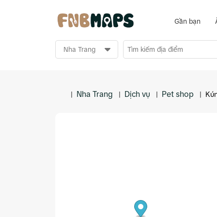
Gần bạn
Nha Trang
Dịch vụ
Pet shop
|
|
|
|
Kún