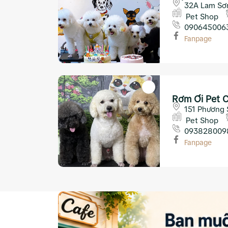
32A Lam Sơn
Pet Shop
090645006
Fanpage
Rơm Ơi Pet 
151 Phương 
Pet Shop
093828009
Fanpage