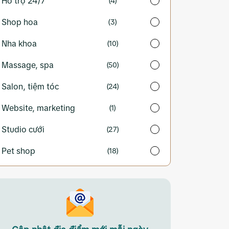
Hỗ trợ 24/7
(4)
Shop hoa
(3)
Nha khoa
(10)
Massage, spa
(50)
Salon, tiệm tóc
(24)
Website, marketing
(1)
Studio cưới
(27)
Pet shop
(18)