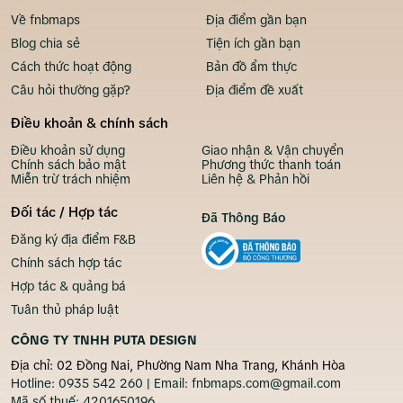
Về fnbmaps
Địa điểm gần bạn
Blog chia sẻ
Tiện ích gần bạn
Cách thức hoạt động
Bản đồ ẩm thực
Câu hỏi thường gặp?
Địa điểm đề xuất
Điều khoản & chính sách
Điều khoản sử dụng
Giao nhận & Vận chuyển
Chính sách bảo mật
Phương thức thanh toán
Miễn trừ trách nhiệm
Liên hệ & Phản hồi
Đối tác / Hợp tác
Đã Thông Báo
Đăng ký địa điểm F&B
Chính sách hợp tác
Hợp tác & quảng bá
Tuân thủ pháp luật
CÔNG TY TNHH PUTA DESIGN
Địa chỉ: 02 Đồng Nai, Phường Nam Nha Trang, Khánh Hòa
Hotline:
0935 542 260
| Email:
fnbmaps.com@gmail.com
Mã số thuế:
4201650196