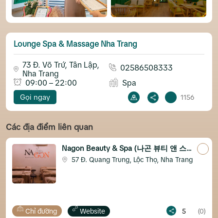
Lounge Spa & Massage Nha Trang
73 Đ. Võ Trứ, Tân Lập,
02586508333
Nha Trang
09:00 – 22:00
Spa
Gọi ngay
1156
Các địa điểm liên quan
Nagon Beauty & Spa (나곤 뷰티 앤 스
파)
57 Đ. Quang Trung, Lộc Thọ, Nha Trang
ỉ đường
Website
5
(0)
Chỉ đ