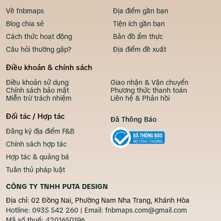
Về fnbmaps
Địa điểm gần bạn
Blog chia sẻ
Tiện ích gần bạn
Cách thức hoạt động
Bản đồ ẩm thực
Câu hỏi thường gặp?
Địa điểm đề xuất
Điều khoản & chính sách
Điều khoản sử dụng
Giao nhận & Vận chuyển
Chính sách bảo mật
Phương thức thanh toán
Miễn trừ trách nhiệm
Liên hệ & Phản hồi
Đối tác / Hợp tác
Đã Thông Báo
Đăng ký địa điểm F&B
Chính sách hợp tác
Hợp tác & quảng bá
Tuân thủ pháp luật
CÔNG TY TNHH PUTA DESIGN
Địa chỉ: 02 Đồng Nai, Phường Nam Nha Trang, Khánh Hòa
Hotline:
0935 542 260
| Email:
fnbmaps.com@gmail.com
Mã số thuế:
4201650196