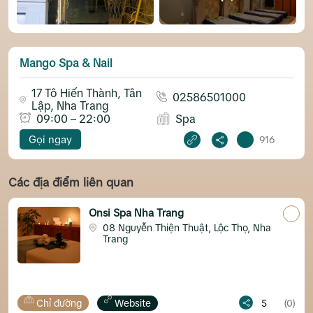
Mango Spa & Nail
17 Tô Hiến Thành, Tân
02586501000
Lập, Nha Trang
09:00 – 22:00
Spa
Gọi ngay
916
Các địa điểm liên quan
 Spa Nha Trang
Sứ Spa
 Nguyễn Thiện Thuật, Lộc Thọ, Nha
229 N
rang
Trang
Website
5
(0)
Chỉ đường
We