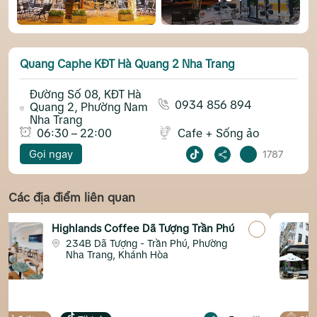
Quang Caphe KĐT Hà Quang 2 Nha Trang
Đường Số 08, KĐT Hà
0934 856 894
Quang 2, Phường Nam
Nha Trang
06:30 – 22:00
Cafe + Sống ảo
Gọi ngay
1787
Các địa điểm liên quan
 Dã Tượng Trần Phú
Cat Coffee & More N
- Trần Phú, Phường
Trần Nhật Duật Nối 
nh Hòa
cafe Mango)