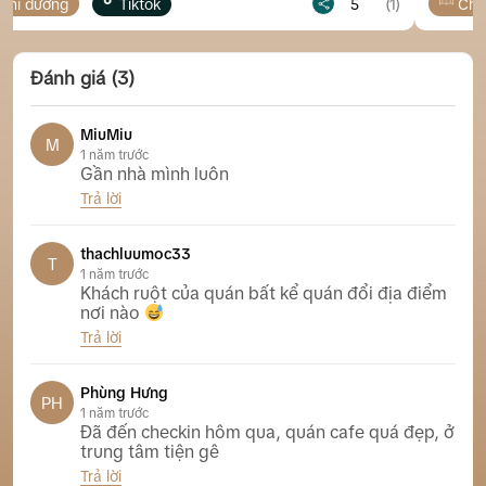
5
(1)
Chỉ đường
Tiktok
Đánh giá (3)
MiuMiu
M
1 năm trước
Gần nhà mình luôn
Trả lời
Quang Caphe KĐT Hà Quang 2 Nha Trang
thachluumoc33
T
1 năm trước
Khách ruột của quán bất kể quán đổi địa điểm
nơi nào
Trả lời
Quang Caphe KĐT Hà Quang 2 Nha Trang
Phùng Hưng
PH
1 năm trước
Đã đến checkin hôm qua, quán cafe quá đẹp, ở
trung tâm tiện gê
Trả lời