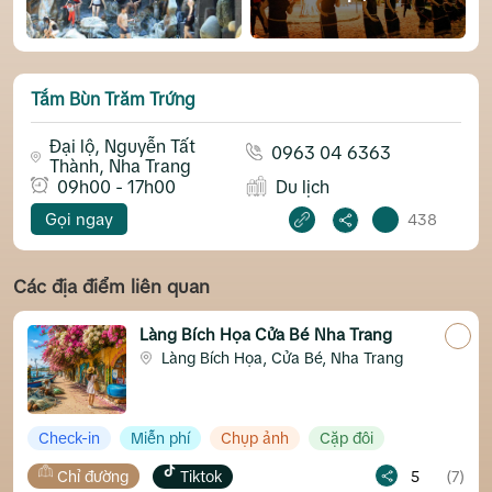
Tắm Bùn Trăm Trứng
Đại lộ, Nguyễn Tất
0963 04 6363
Thành, Nha Trang
09h00 - 17h00
Du lịch
Gọi ngay
438
Các địa điểm liên quan
Làng Bích Họa Cửa Bé Nha Trang
Làng Bích Họa, Cửa Bé, Nha Trang
eck-in
Miễn phí
Chụp ảnh
Cặp đôi
Chỉ đường
Tiktok
5
(7)
Chỉ