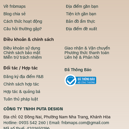
Về fnbmaps
Địa điểm gần bạn
Blog chia sẻ
Tiện ích gần bạn
Cách thức hoạt động
Bản đồ ẩm thực
Câu hỏi thường gặp?
Địa điểm đề xuất
Điều khoản & chính sách
Điều khoản sử dụng
Giao nhận & Vận chuyển
Chính sách bảo mật
Phương thức thanh toán
Miễn trừ trách nhiệm
Liên hệ & Phản hồi
Đối tác / Hợp tác
Đã Thông Báo
Đăng ký địa điểm F&B
Chính sách hợp tác
Hợp tác & quảng bá
Tuân thủ pháp luật
CÔNG TY TNHH PUTA DESIGN
Địa chỉ: 02 Đồng Nai, Phường Nam Nha Trang, Khánh Hòa
Hotline:
0935 542 260
| Email:
fnbmaps.com@gmail.com
Mã số thuế:
4201650196