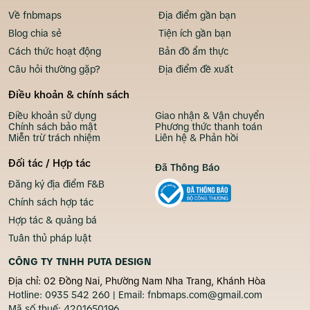
Về fnbmaps
Địa điểm gần bạn
Blog chia sẻ
Tiện ích gần bạn
Cách thức hoạt động
Bản đồ ẩm thực
Câu hỏi thường gặp?
Địa điểm đề xuất
Điều khoản & chính sách
Điều khoản sử dụng
Giao nhận & Vận chuyển
Chính sách bảo mật
Phương thức thanh toán
Miễn trừ trách nhiệm
Liên hệ & Phản hồi
Đối tác / Hợp tác
Đã Thông Báo
Đăng ký địa điểm F&B
Chính sách hợp tác
Hợp tác & quảng bá
Tuân thủ pháp luật
CÔNG TY TNHH PUTA DESIGN
Địa chỉ: 02 Đồng Nai, Phường Nam Nha Trang, Khánh Hòa
Hotline:
0935 542 260
| Email:
fnbmaps.com@gmail.com
Mã số thuế:
4201650196