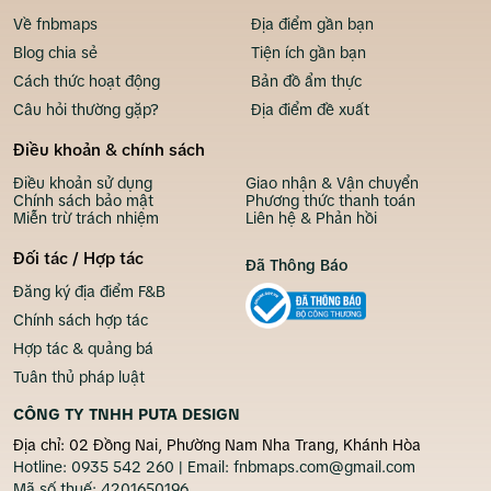
Về fnbmaps
Địa điểm gần bạn
Blog chia sẻ
Tiện ích gần bạn
Cách thức hoạt động
Bản đồ ẩm thực
Câu hỏi thường gặp?
Địa điểm đề xuất
Điều khoản & chính sách
Điều khoản sử dụng
Giao nhận & Vận chuyển
Chính sách bảo mật
Phương thức thanh toán
Miễn trừ trách nhiệm
Liên hệ & Phản hồi
Đối tác / Hợp tác
Đã Thông Báo
Đăng ký địa điểm F&B
Chính sách hợp tác
Hợp tác & quảng bá
Tuân thủ pháp luật
CÔNG TY TNHH PUTA DESIGN
Địa chỉ: 02 Đồng Nai, Phường Nam Nha Trang, Khánh Hòa
Hotline:
0935 542 260
| Email:
fnbmaps.com@gmail.com
Mã số thuế:
4201650196