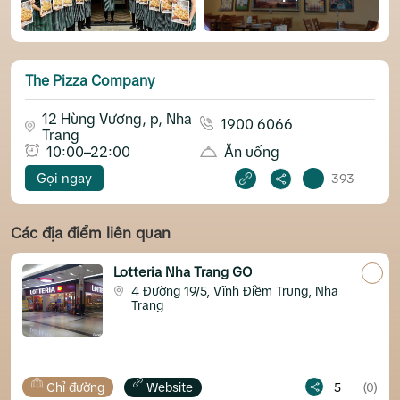
The Pizza Company
12 Hùng Vương, p, Nha
1900 6066
Trang
10:00–22:00
Ăn uống
Gọi ngay
393
Các địa điểm liên quan
Lotteria Nha Trang GO
4 Đường 19/5, Vĩnh Điềm Trung, Nha
Trang
ỉ đường
Website
5
(0)
Chỉ đ