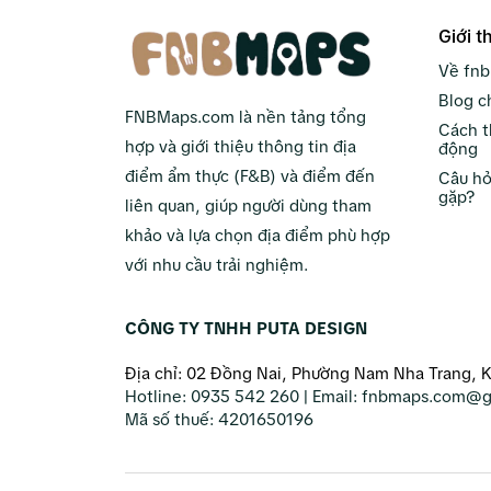
Giới t
Về fn
Blog c
FNBMaps.com là nền tảng tổng
Cách t
hợp và giới thiệu thông tin địa
động
điểm ẩm thực (F&B) và điểm đến
Câu hỏ
gặp?
liên quan, giúp người dùng tham
khảo và lựa chọn địa điểm phù hợp
với nhu cầu trải nghiệm.
CÔNG TY TNHH PUTA DESIGN
Địa chỉ: 02 Đồng Nai, Phường Nam Nha Trang, 
Hotline:
0935 542 260
| Email:
fnbmaps.com@g
Mã số thuế:
4201650196