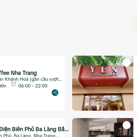
ffee Nha Trang
ăn Khánh Hoà (gần cầu vượt
 Nha Trang)
ườn
06:00 - 22:00
Điện Biên Phủ Ba Làng Bắc
n Phủ, Ba Làng, Nha Trang,