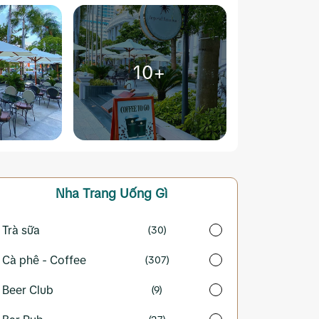
10+
Nha Trang
Uống Gì
Trà sữa
(30)
Cà phê - Coffee
(307)
Beer Club
(9)