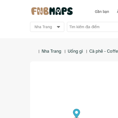
Gần bạn
Nha Trang
Uống gì
Cà phê - Coff
|
|
|