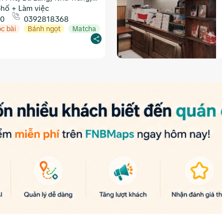
phố + Làm việc
00
0392818368
c bài
Bánh ngọt
Matcha