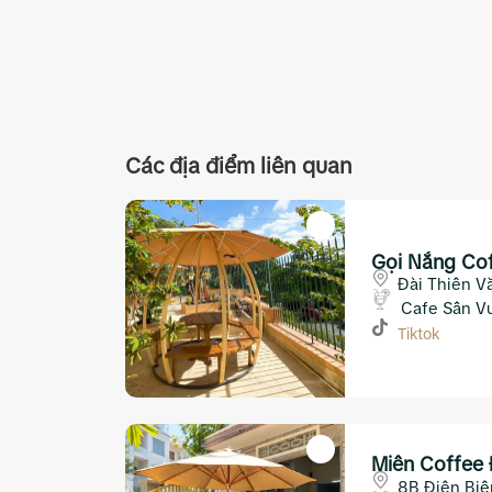
Các địa điểm liên quan
Gọi Nắng Co
Đài Thiên V
dốc Đại Học
Cafe Sân V
Tiktok
Miên Coffee 
Nha Trang
8B Điện Biê