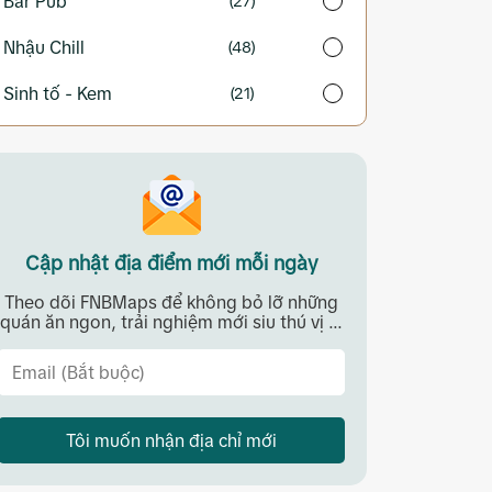
Bar Pub
(27)
Nhậu Chill
(48)
Sinh tố - Kem
(21)
Cập nhật địa điểm mới mỗi ngày
Theo dõi FNBMaps để không bỏ lỡ những
quán ăn ngon, trải nghiệm mới siu thú vị ...
Tôi muốn nhận địa chỉ mới