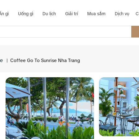
Ăn gì
Uống gì
Du lịch
Giải trí
Mua sắm
Dịch vụ
C
ee
|
Coffee Go To Sunrise Nha Trang