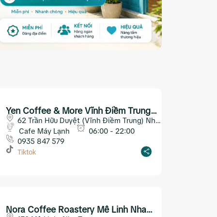
Yen Coffee & More Vĩnh Điềm Trung
Nha Trang
62 Trần Hữu Duyệt (Vĩnh Điềm Trung) Nha
Trang
Cafe Máy Lạnh
06:00 - 22:00
0935 847 579
Tiktok
Nora Coffee Roastery Mê Linh Nha