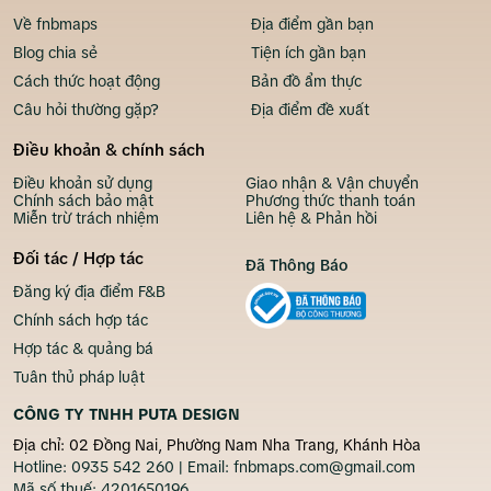
Về fnbmaps
Địa điểm gần bạn
Blog chia sẻ
Tiện ích gần bạn
Cách thức hoạt động
Bản đồ ẩm thực
Câu hỏi thường gặp?
Địa điểm đề xuất
Điều khoản & chính sách
Điều khoản sử dụng
Giao nhận & Vận chuyển
Chính sách bảo mật
Phương thức thanh toán
Miễn trừ trách nhiệm
Liên hệ & Phản hồi
Đối tác / Hợp tác
Đã Thông Báo
Đăng ký địa điểm F&B
Chính sách hợp tác
Hợp tác & quảng bá
Tuân thủ pháp luật
CÔNG TY TNHH PUTA DESIGN
Địa chỉ: 02 Đồng Nai, Phường Nam Nha Trang, Khánh Hòa
Hotline:
0935 542 260
| Email:
fnbmaps.com@gmail.com
Mã số thuế:
4201650196