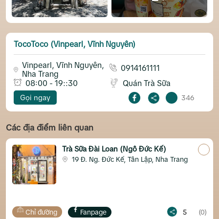
TocoToco (Vinpearl, Vĩnh Nguyên)
Vinpearl, Vĩnh Nguyên,
0914161111
Nha Trang
08:00 - 19::30
Quán Trà Sữa
Gọi ngay
346
Các địa điểm liên quan
à Sữa Đài Loan (Ngô Đức Kế)
Homit
Sơn
19 Đ. Ng. Đức Kế, Tân Lập, Nha Trang
1 Đ
Fanpage
5
(0)
Chỉ đường