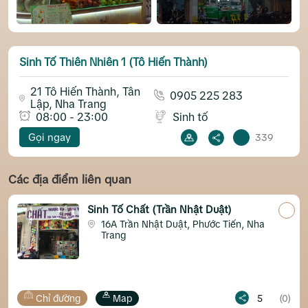
Sinh Tố Thiên Nhiên 1 (Tô Hiến Thành)
21 Tô Hiến Thành, Tân
0905 225 283
Lập, Nha Trang
08:00 - 23:00
Sinh tố
Gọi ngay
339
Các địa điểm liên quan
Sinh Tố Chất (Trần Nhật Duật)
16A Trần Nhật Duật, Phước Tiến, Nha
Trang
đường
Map
5
(0)
Chỉ đườn