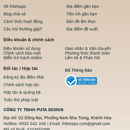
Về fnbmaps
Địa điểm gần bạn
Blog chia sẻ
Tiện ích gần bạn
Cách thức hoạt động
Bản đồ ẩm thực
Câu hỏi thường gặp?
Địa điểm đề xuất
Điều khoản & chính sách
Điều khoản sử dụng
Giao nhận & Vận chuyển
Chính sách bảo mật
Phương thức thanh toán
Miễn trừ trách nhiệm
Liên hệ & Phản hồi
Đối tác / Hợp tác
Đã Thông Báo
Đăng ký địa điểm F&B
Chính sách hợp tác
Hợp tác & quảng bá
Tuân thủ pháp luật
CÔNG TY TNHH PUTA DESIGN
Địa chỉ: 02 Đồng Nai, Phường Nam Nha Trang, Khánh Hòa
Hotline:
0935 542 260
| Email:
fnbmaps.com@gmail.com
Mã số thuế:
4201650196